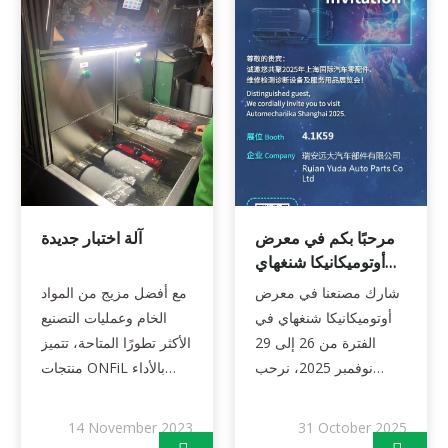
السياسات الموضوعة
لتصنيع وتوريد منتجات ذات جودة متسقة تتوافق تمامًا مع متطلبات
العملاء والمتطلبات القانونية.
مرحبًا بكم في معرض
آلة اختبار جديدة
أوتوميكانيكا شنغهاي
2025. رقم جناحنا هو
شارك مصنعنا في معرض
مع أفضل مزيج من المواد
4.1K59
أوتوميكانيكا شنغهاي في
الخام وعمليات التصنيع
تصنيع بمعايير عالية
الفترة من 26 إلى 29
الأكثر تطورًا المتاحة، تتميز
نوفمبر 2025، نرحب
منتجات ONFiL بالأداء
لقد خضعت جميع منتجاتنا لاختبارات مكثفة وتفي بمعايير الصناعة.
بالأصدقاء لزيارتكم. رقم
العالي وعدم التسرب
جناحنا هو 4.1K59.
وعدم التلوث والعمر
14 November 2023
31 October 2025
الطويل وما إلى ذلك. لقد