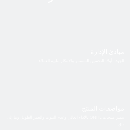
Zhejiang، الصين، هو مصنع ومورد رائد في الصناعة لمرشحات
الزيت ومرشحات الوقود.مرشحات الهواء ومجففات الهواء.
عرض المزيد
مبادئ الإدارة
الجودة أولا، التحسين المستمر والابتكار لتلبية العملاء
مواصفات المنتج
تتميز منتجات ONFiL بالأداء العالي وعدم التلوث والعمر الطويل وما إلى
ذلك.