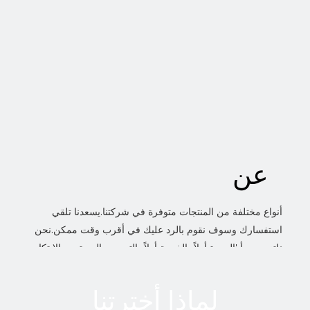
عن
أنواع مختلفة من المنتجات متوفرة في شركتنا.يسعدنا تلقي
استفسارك وسوف نقوم بالرد عليك في أقرب وقت ممكن.نحن
نلتزم بمبدأ 'الجودة أولاً، الخدمة أولاً، التحسين المستمر والابتكار
لتلبية العملاء' للإدارة و'صفر عيب، صفر شكاوى' كهدف للجودة.
لماذا أخترتنا
مصنع مرشح Ruian ONFiL، الذي يقع في مدينة Ruian، مقاطعة