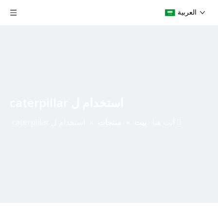
العربية
استخدام ل caterpillar
أنت هنا:
بيت
»
منتجات
»
استخدام ل caterpillar