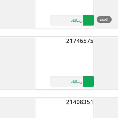
فيديو
رسالتك
21746575
رسالتك
21408351