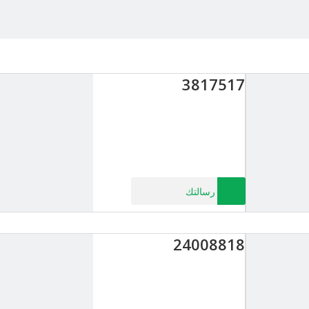
3817517
رسالتك
24008818