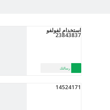
استخدام لفولفو
23843837
رسالتك
14524171