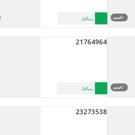
فيديو
رسالتك
21764964
فيديو
رسالتك
23273538