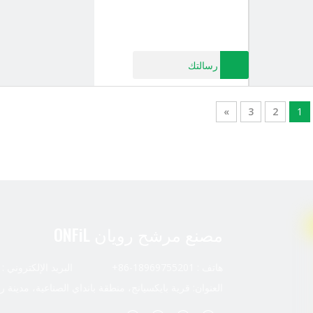
رسالتك
»
3
2
1
مصنع مرشح رويان ONFiL
هاتف : 18969755201-86+ البريد الإلكتروني :
العنوان: قرية بايكسيانج، منطقة بانداي الصناعية، مدينة ر