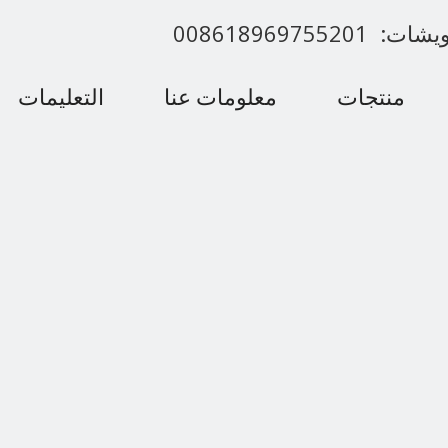
00861896975520
منتجات
معلومات عنا
التعليمات
اتصل بنا