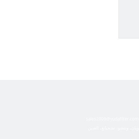
sales2009@yudafilter.com
ويان، ونتشو، تشجيانغ، الصين