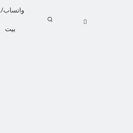
واتساب/ويشات: 1
بيت
أخبار