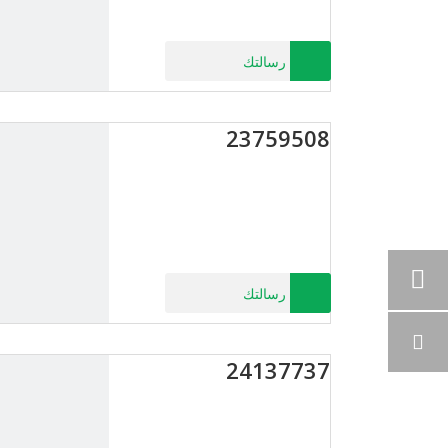
رسالتك
23759508
رسالتك
24137737