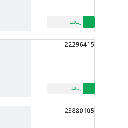
رسالتك
22296415
رسالتك
23880105