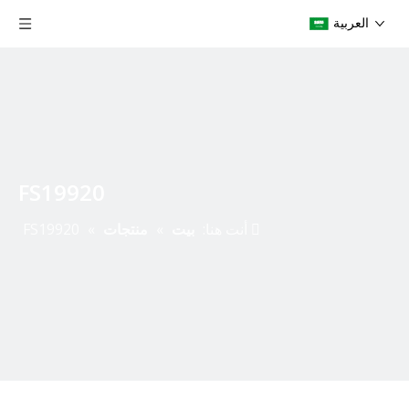
العربية
FS19920
أنت هنا:
بيت
»
منتجات
»
FS19920