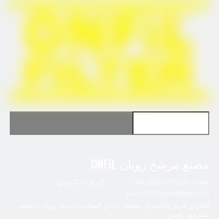
4759205
4324909
مصنع مرشح رويان ONFiL
هاتف : 18969755201-86+ البريد الإلكتروني :
sales2009@yudafilter.com
العنوان: قرية بايكسيانج، منطقة بانداي الصناعية، مدينة رويان، ونتشو،
تشجيانغ، الصين