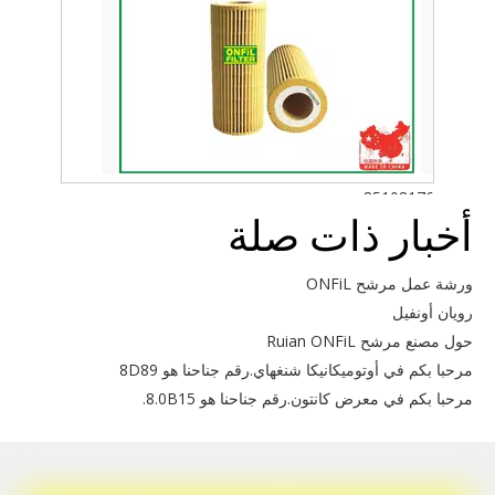
85108176
أخبار ذات صلة
ورشة عمل مرشح ONFiL
رويان أونفيل
حول مصنع مرشح Ruian ONFiL
مرحبا بكم في أوتوميكانيكا شنغهاي.رقم جناحنا هو 8D89
مرحبا بكم في معرض كانتون.رقم جناحنا هو 8.0B15.