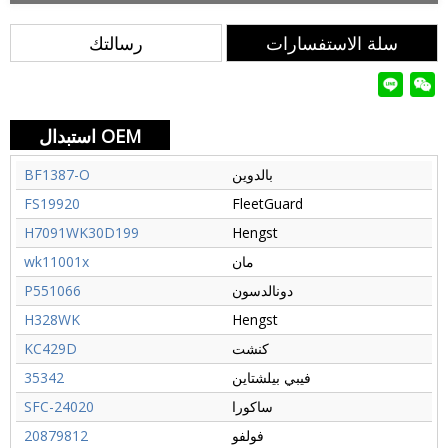
سلة الاستفسارات
رسالتك
استبدال OEM
بالدوين
BF1387-O
FS19920
FleetGuard
H7091WK30D199
Hengst
مان
wk11001x
دونالدسون
P551066
H328WK
Hengst
كنشت
KC429D
فيبي بيلشتاين
35342
ساكورا
SFC-24020
فولفو
20879812