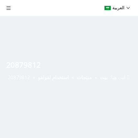
العربية
20879812
أنت هنا:
بيت
»
منتجات
»
استخدام لفولفو
»
20879812