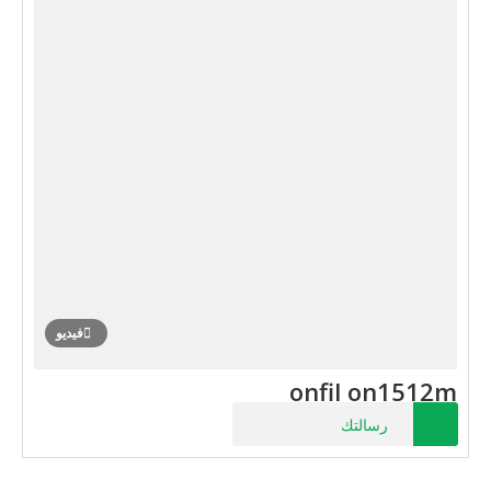
فيديو
onfil on1512m
رسالتك