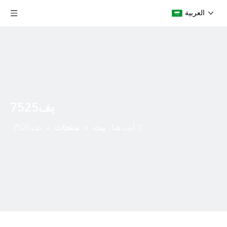
العربية
بف7525
أنت هنا:
بيت
»
منتجات
»
بف7525