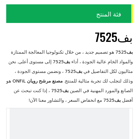
فئة المنتج
بف7525
بف7525
هو تصميم جديد ، من خلال تكنولوجيا المعالجة الممتازة
والمواد الخام عالية الجودة ، أداء
بف7525
إلى مستوى أعلى. نحن
مثاليون لكل التفاصيل في
بف7525
، ونضمن مستوى الجودة ،
وذلك لتجلب لك تجربة مثالية للمنتج.
مصنع مرشح رويان ONFiL
هو
الصانع والمورد المهنية في الصين
بف7525
، إذا كنت تبحث عن
أفضل
بف7525
مع انخفاض السعر ، والتشاور معنا الآن!