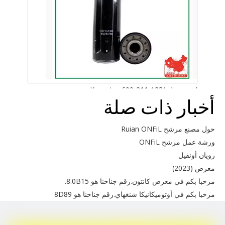
استخدم لـ Komatsu 600-211-1231
أخبار ذات صلة
حول مصنع مرشح Ruian ONFiL
ورشة عمل مرشح ONFiL
رويان أونفيل
معرض (2023)
مرحبا بكم في معرض كانتون.رقم جناحنا هو 8.0B15.
مرحبا بكم في أوتوميكانيكا شنغهاي.رقم جناحنا هو 8D89