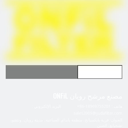
استخدم FleetGuard HF6005
استخدم FleetGuard HF6005
مصنع مرشح رويان ONFiL
هاتف : 18969755201-86+ البريد الإلكتروني :
sales2009@yudafilter.com
العنوان: قرية بايكسيانج، منطقة بانداي الصناعية، مدينة رويان، ونتشو،
تشجيانغ، الصين