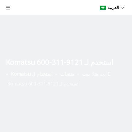
العربية
استخدم لـ Komatsu 600-311-9121
أنت هنا:
بيت
»
منتجات
»
استخدام ل Komatsu
»
استخدم لـ Komatsu 600-311-9121