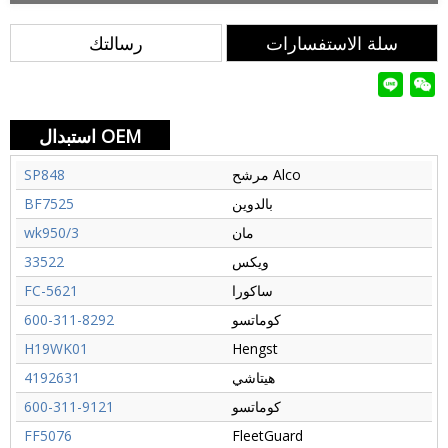
سلة الاستفسارات
رسالتك
استبدال OEM
مرشح Alco
SP848
بالدوين
BF7525
مان
wk950/3
ويكس
33522
ساكورا
FC-5621
كوماتسو
600-311-8292
H19WK01
Hengst
هيتاشي
4192631
كوماتسو
600-311-9121
FF5076
FleetGuard