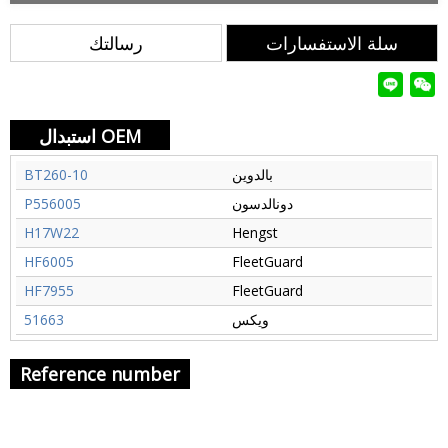
سلة الاستفسارات
رسالتك
استبدال OEM
بالدوين
BT260-10
دونالدسون
P556005
H17W22
Hengst
HF6005
FleetGuard
HF7955
FleetGuard
ويكس
51663
Reference number