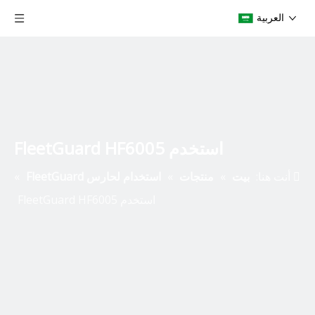
العربية
استخدم FleetGuard HF6005
أنت هنا:
بيت
»
منتجات
»
استخدام لحارس FleetGuard
»
استخدم FleetGuard HF6005