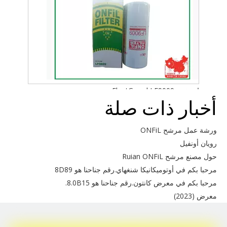
استخدم FleetGuard LF9009
أخبار ذات صلة
ورشة عمل مرشح ONFiL
رويان أونفيل
حول مصنع مرشح Ruian ONFiL
مرحبا بكم في أوتوميكانيكا شنغهاي.رقم جناحنا هو 8D89
مرحبا بكم في معرض كانتون.رقم جناحنا هو 8.0B15.
معرض (2023)
استخدم Mann PL420