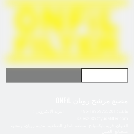
استخدم FleetGuard FS1251
مصنع مرشح رويان ONFiL
هاتف : 18969755201-86+ البريد الإلكتروني :
sales2009@yudafilter.com
العنوان: قرية بايكسيانج، منطقة بانداي الصناعية، مدينة رويان، ونتشو،
تشجيانغ، الصين