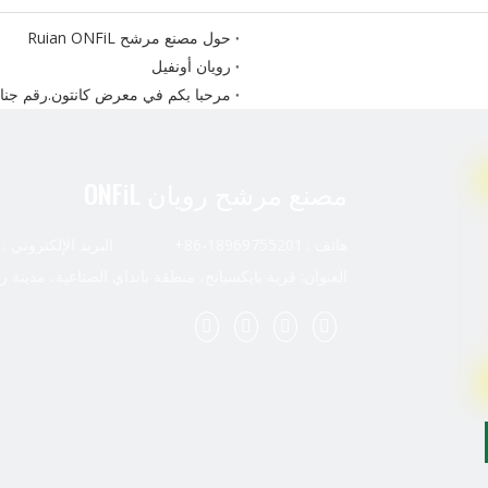
حول مصنع مرشح Ruian ONFiL
رويان أونفيل
مرحبا بكم في معرض كانتون.رقم جناحنا هو 
مصنع مرشح رويان ONFiL
هاتف : 18969755201-86+ البريد الإلكتروني :
العنوان: قرية بايكسيانج، منطقة بانداي الصناعية، مدينة ر