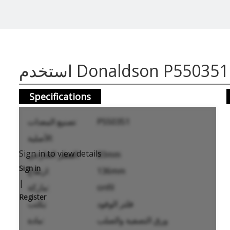
استخدم Donaldson P550351
Specifications
P550351
تصنيع المعدات
الأصلية:
Sign in to view details
83mm
القطر الخارجي:
Sign in
136mm
ارتفاع:
|
onfil
ماركة:
Register
فلتر الوقود
يكتب:
ورق التصفية والصلب
مادة: