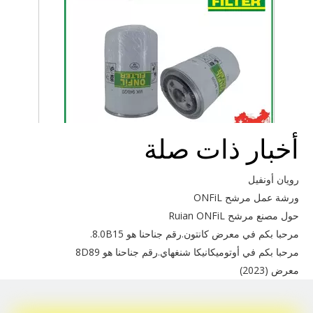
أخبار ذات صلة
استخدم Mann WK94020
رويان أونفيل
ورشة عمل مرشح ONFiL
حول مصنع مرشح Ruian ONFiL
مرحبا بكم في معرض كانتون.رقم جناحنا هو 8.0B15.
مرحبا بكم في أوتوميكانيكا شنغهاي.رقم جناحنا هو 8D89
معرض (2023)