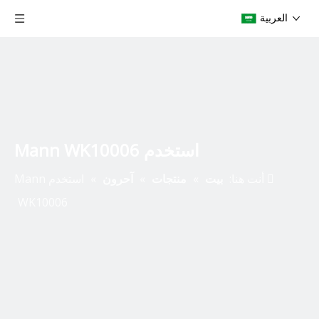
العربية
استخدم Mann WK10006
أنت هنا:
بيت
»
منتجات
»
آحرون
»
استخدم Mann
WK10006