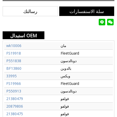
سلة الاستفسارات
رسالتك
استبدال OEM
مان
wk10006
FS19918
FleetGuard
دونالدسون
P551838
بالدوين
BF13860
ويكس
33995
FS19966
FleetGuard
دونالدسون
P550913
فولفو
21380479
فولفو
20879806
فولفو
21380475