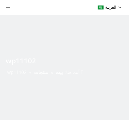
العربية
wp11102
أنت هنا:
بيت
»
منتجات
»
wp11102