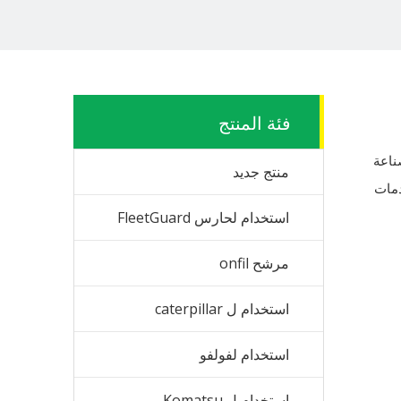
فئة المنتج
ناعة
منتج جديد
دمات
استخدام لحارس FleetGuard
مرشح onfil
استخدام ل caterpillar
استخدام لفولفو
استخدام ل Komatsu