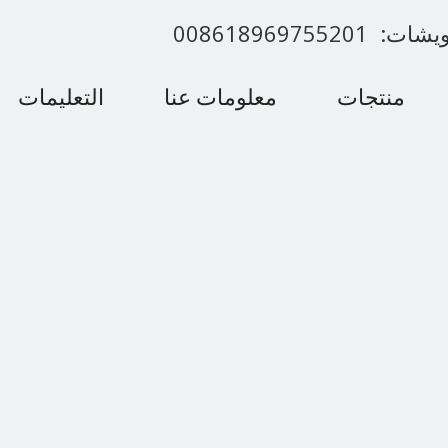
00861896975520
منتجات
معلومات عنا
التعليمات
اتصل بنا