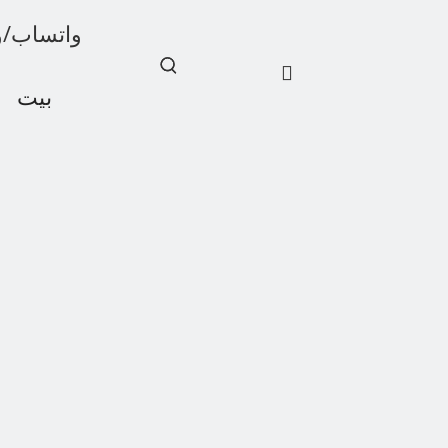
واتساب/ويشات: 1
بيت
أخبار