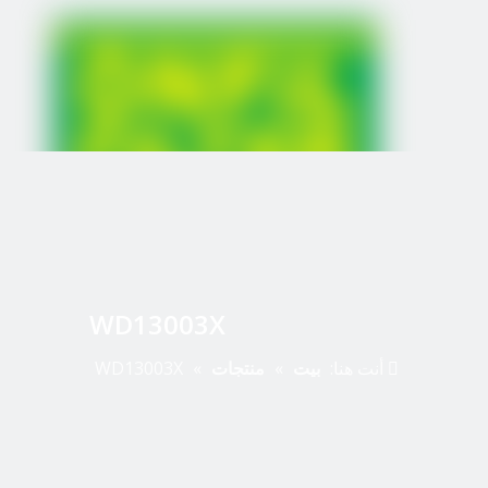
WD13003X
أنت هنا:
بيت
»
منتجات
»
WD13003X