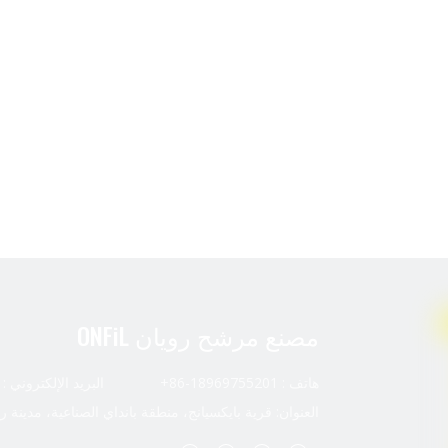
مصنع مرشح رويان ONFiL
هاتف : 18969755201-86+ البريد الإلكتروني :
العنوان: قرية بايكسيانج، منطقة بانداي الصناعية، مدينة ر