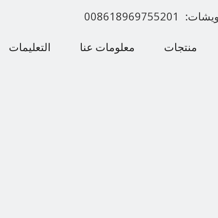
00861896975520
منتجات
معلومات عنا
التعليمات
اتصل بنا