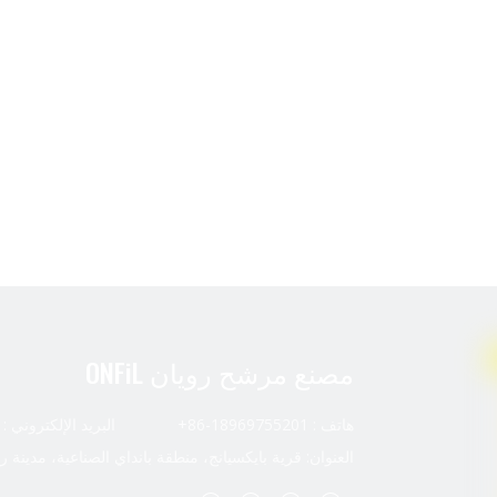
مصنع مرشح رويان ONFiL
هاتف : 18969755201-86+ البريد الإلكتروني :
العنوان: قرية بايكسيانج، منطقة بانداي الصناعية، مدينة ر