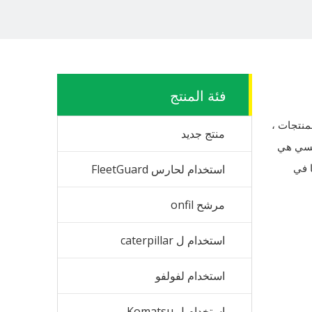
فئة المنتج
منتجات ،
منتج جديد
افسي هي
ا في
استخدام لحارس FleetGuard
مرشح onfil
استخدام ل caterpillar
استخدام لفولفو
استخدام ل Komatsu