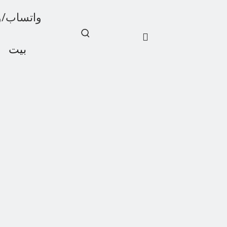
واتساب/ويشات: 1
بيت
أخبار