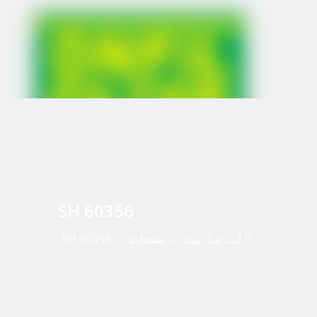
SH 60356
أنت هنا:
بيت
»
منتجات
»
SH 60356