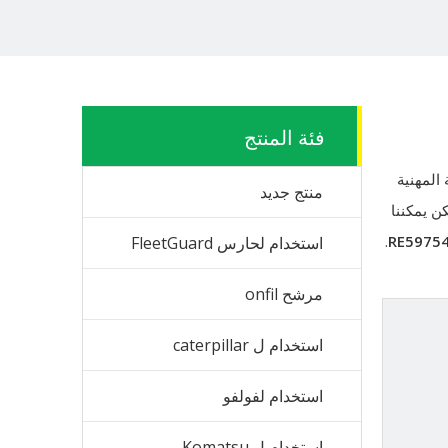
فئة المنتج
المهنية
منتج جديد
ن يمكننا
.
RE5975
استخدام لحارس FleetGuard
مرشح onfil
استخدام ل caterpillar
استخدام لفولفو
استخدام ل Komatsu