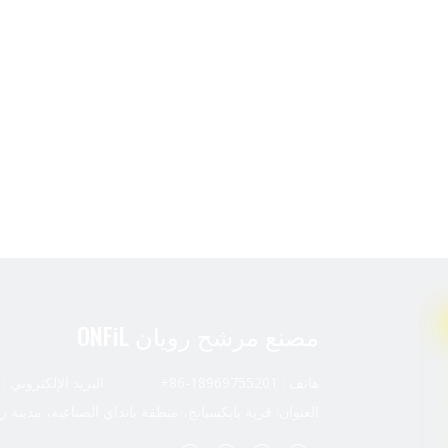
مصنع مرشح رويان ONFiL
هاتف : 18969755201-86+ البريد الإلكتروني :
العنوان: قرية بايكسيانج، منطقة بانداي الصناعية، مدينة ر