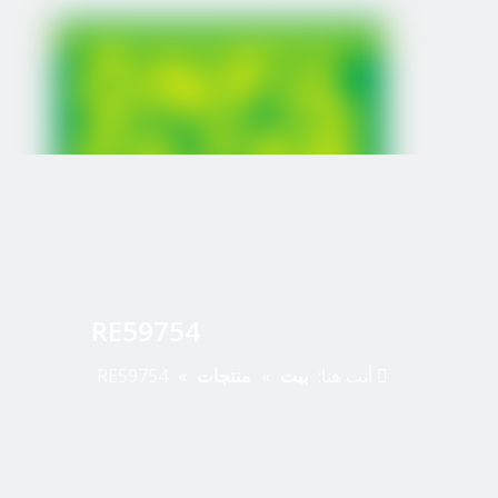
RE59754
أنت هنا:
بيت
»
منتجات
»
RE59754