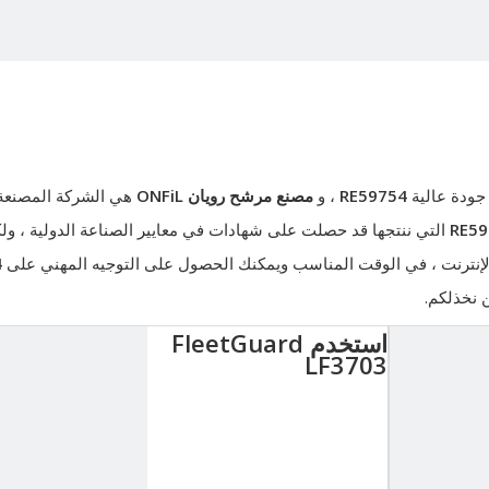
جودة عالية
RE59754
، و
مصنع مرشح رويان ONFiL
هي الشركة المصنعة 
RE59
التي ننتجها قد حصلت على شهادات في معايير الصناعة الدولية ، ولك
 الإنترنت ، في الوقت المناسب ويمكنك الحصول على التوجيه المهني على
4
ن نخذلكم.
استخدم FleetGuard
LF3703