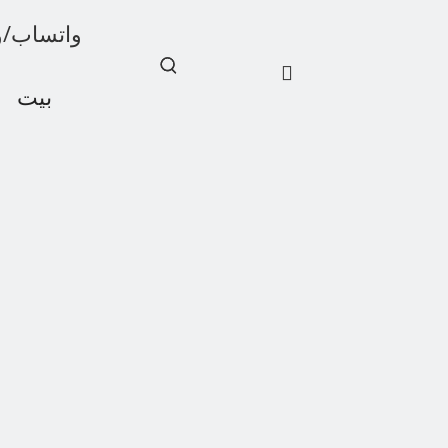
واتساب/ويشات: 1
بيت
أخبار