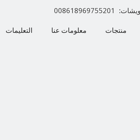
00861896975520
منتجات
معلومات عنا
التعليمات
اتصل بنا