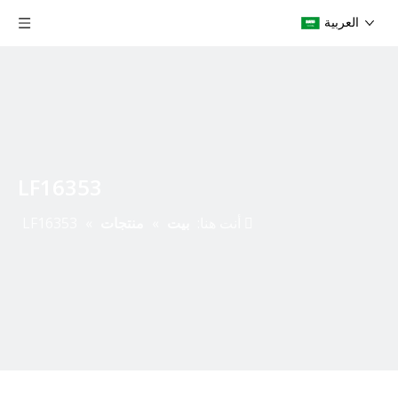
العربية
LF16353
أنت هنا:
بيت
»
منتجات
»
LF16353