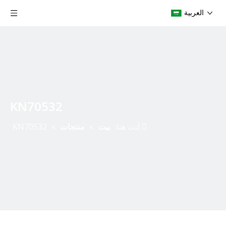
العربية
KN70532
أنت هنا:
بيت
»
منتجات
»
KN70532