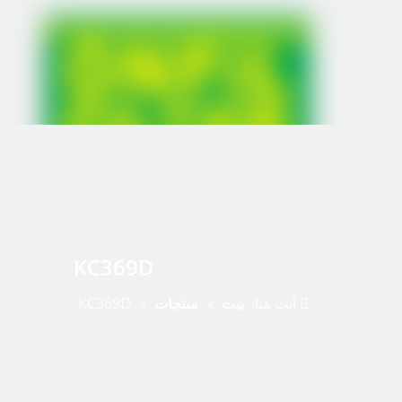
KC369D
أنت هنا:
بيت
»
منتجات
»
KC369D