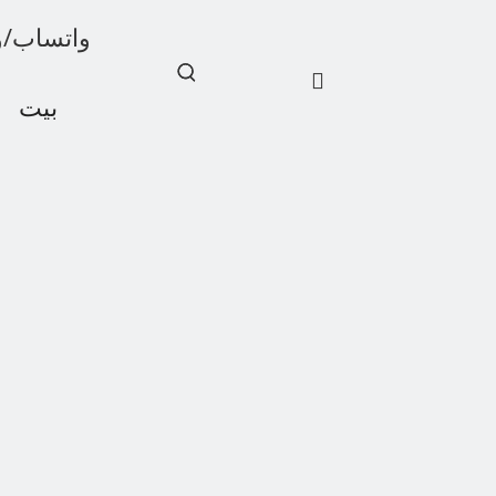
واتساب/ويشات: 1
بيت
أخبار