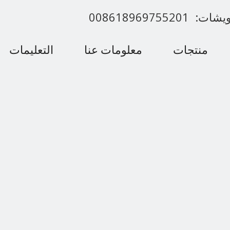
00861896975520
منتجات
معلومات عنا
التعليمات
اتصل بنا