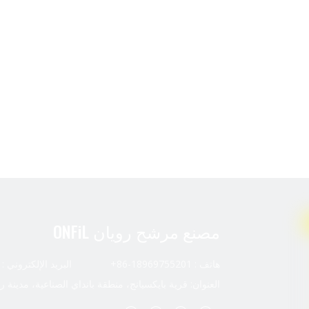
مصنع مرشح رويان ONFiL
هاتف : 18969755201-86+ البريد الإلكتروني :
العنوان: قرية بايكسيانج، منطقة بانداي الصناعية، مدينة ر