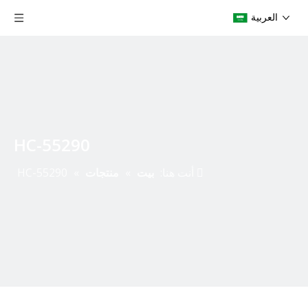
العربية
HC-55290
أنت هنا:
بيت
»
منتجات
»
HC-55290