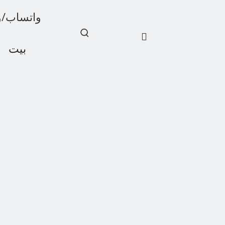
واتساب/ويشات: 1
بيت
أخبار