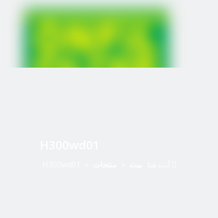
H300wd01
أنت هنا:
بيت
»
منتجات
»
H300wd01