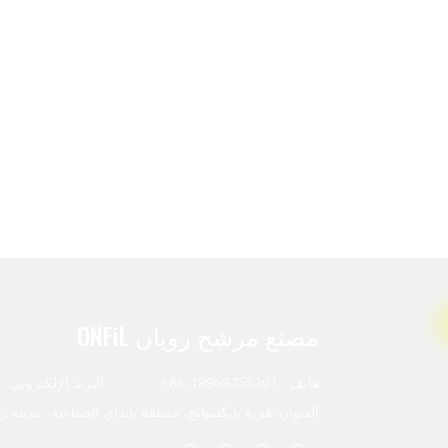
مصنع مرشح رويان ONFiL
هاتف : 18969755201-86+ البريد الإلكتروني :
العنوان: قرية بايكسيانج، منطقة بانداي الصناعية، مدينة ر