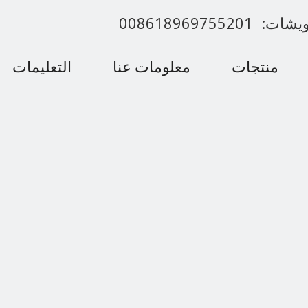
00861896975520
منتجات
معلومات عنا
التعليمات
اتصل بنا