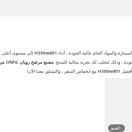
متازة والمواد الخام عالية الجودة ، أداء
H300wd01
إلى مستوى أعلى. 
ة ، وذلك لتجلب لك تجربة مثالية للمنتج.
مصنع مرشح رويان ONFiL
هو 
 أفضل
H300wd01
مع انخفاض السعر ، والتشاور معنا الآن!
فيديو