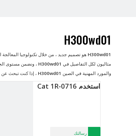
H300wd01
H300wd01
هو تصميم جديد ، من خلال تكنولوجيا المعالجة الم
مثاليون لكل التفاصيل في
H300wd01
، ونضمن مستوى الجود
والمورد المهنية في الصين
H300wd01
، إذا كنت تبحث عن
استخدم Cat 1R-0716
رسالتك