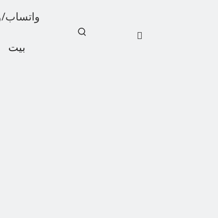
واتساب/ويشات: 1
بيت
أخبار