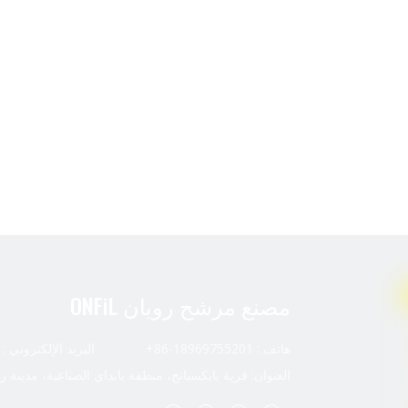
مصنع مرشح رويان ONFiL
هاتف : 18969755201-86+ البريد الإلكتروني :
العنوان: قرية بايكسيانج، منطقة بانداي الصناعية، مدينة ر