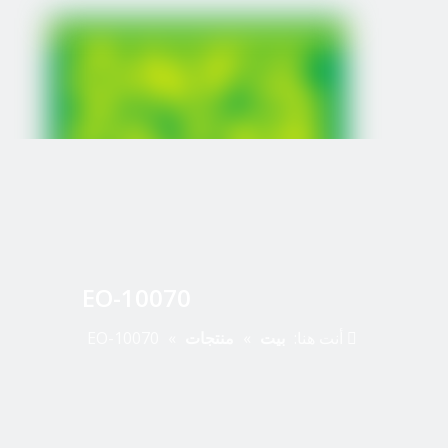
EO-10070
أنت هنا:
بيت
»
منتجات
»
EO-10070