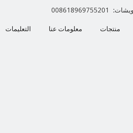
00861896975520
منتجات
معلومات عنا
التعليمات
اتصل بنا