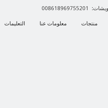
00861896975520
منتجات
معلومات عنا
التعليمات
اتصل بنا