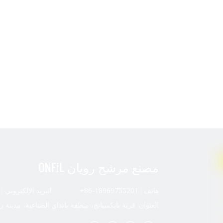
مصنع مرشح رويان ONFiL
هاتف : 18969755201-86+ البريد الإلكتروني :
العنوان: قرية بايكسيانج، منطقة بانداي الصناعية، مدينة ر