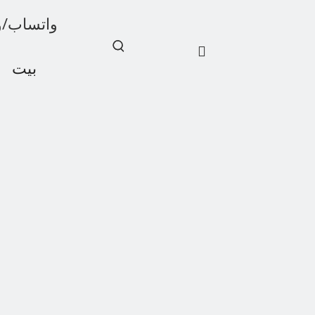
واتساب/ويشات: 1
بيت
أخبار