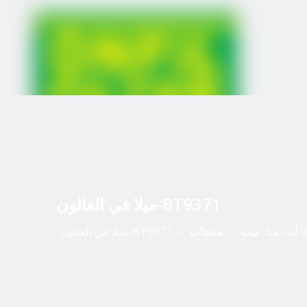
BT9371-ميلا في الغالون
أنت هنا:
بيت
»
منتجات
»
BT9371-ميلا في الغالون