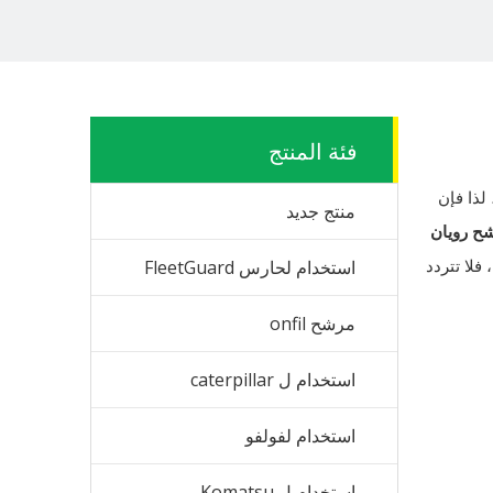
فئة المنتج
لذا فإن
منتج جديد
ح رويان
 فلا تتردد
استخدام لحارس FleetGuard
مرشح onfil
استخدام ل caterpillar
استخدام لفولفو
استخدام ل Komatsu