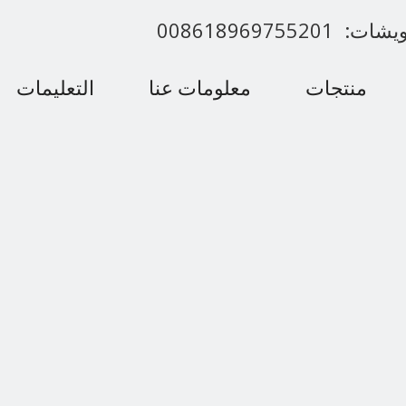
00861896975520
منتجات
معلومات عنا
التعليمات
اتصل بنا