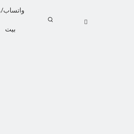
واتساب/ويشات: 1
بيت
أخبار