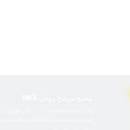
مصنع مرشح رويان ONFiL
هاتف : 18969755201-86+ البريد الإلكتروني :
العنوان: قرية بايكسيانج، منطقة بانداي الصناعية، مدينة ر