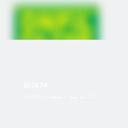
BF7674
أنت هنا:
بيت
»
منتجات
»
BF7674