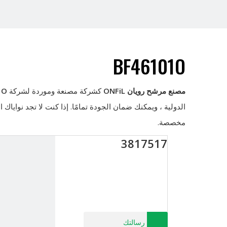
BF46101O
مصنع مرشح رويان ONFiL
كشركة مصنعة وموردة لشركة
1O
الدولية ، ويمكنك ضمان الجودة تمامًا. إذا كنت لا تجد نواياك 
مخصصة.
3817517
رسالتك