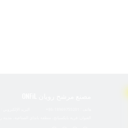
مصنع مرشح رويان ONFiL
هاتف : 18969755201-86+ البريد الإلكتروني :
العنوان: قرية بايكسيانج، منطقة بانداي الصناعية، مدينة ر