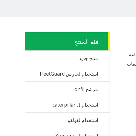
فئة المنتج
اعة
منتج جديد
دمات
استخدام لحارس FleetGuard
مرشح onfil
استخدام ل caterpillar
استخدام لفولفو
استخدام ل Komatsu