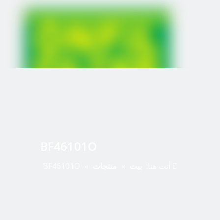
BF46101O
أنت هنا:
بيت
»
منتجات
»
BF46101O