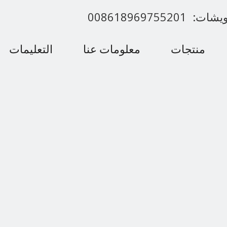
00861896975520
منتجات
معلومات عنا
التعليمات
اتصل بنا