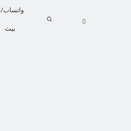
واتساب/ويشات: 1
بيت
أخبار