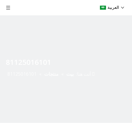
العربية
81125016101
أنت هنا:
بيت
»
منتجات
»
81125016101