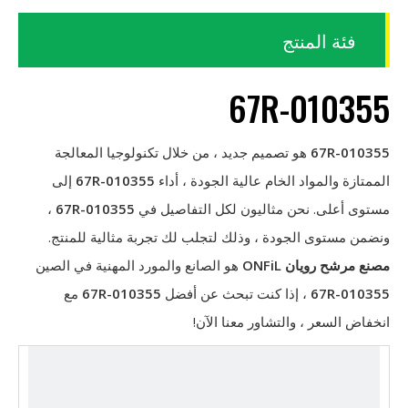
فئة المنتج
67R-010355
67R-010355
هو تصميم جديد ، من خلال تكنولوجيا المعالجة
الممتازة والمواد الخام عالية الجودة ، أداء
67R-010355
إلى
مستوى أعلى. نحن مثاليون لكل التفاصيل في
67R-010355
،
ونضمن مستوى الجودة ، وذلك لتجلب لك تجربة مثالية للمنتج.
مصنع مرشح رويان ONFiL
هو الصانع والمورد المهنية في الصين
67R-010355
، إذا كنت تبحث عن أفضل
67R-010355
مع
انخفاض السعر ، والتشاور معنا الآن!