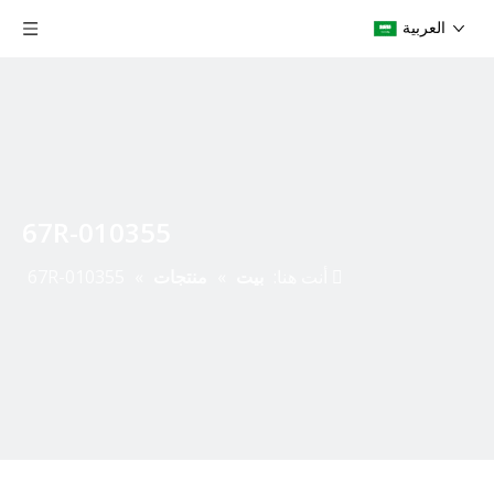
العربية
67R-010355
أنت هنا:
بيت
»
منتجات
»
67R-010355