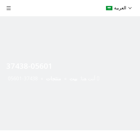
العربية
37438-05601
أنت هنا:
بيت
»
منتجات
»
37438-05601