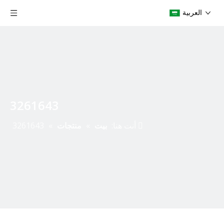
العربية
3261643
أنت هنا:
بيت
»
منتجات
»
3261643