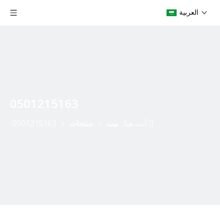
العربية
0501215163
أنت هنا:
بيت
»
منتجات
»
0501215163