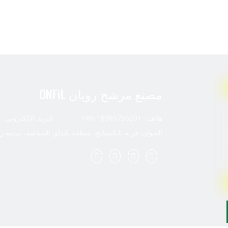
مصنع مرشح رويان ONFiL
هاتف : 18969755201-86+ البريد الإلكتروني :
العنوان: قرية بايكسيانج، منطقة بانداي الصناعية، مدينة ر