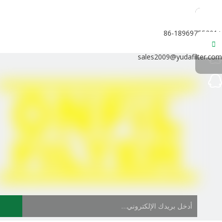
+86-18969755201
sales2009@yudafilter.com