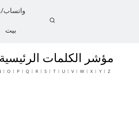
واتساب/ويشات: 1
بيت
أخبار
مؤشر الكلمات الرئيسية 
N
O
P
Q
R
S
T
U
V
W
X
Y
Z