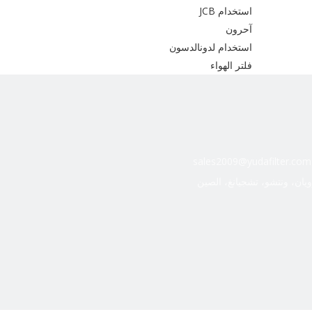
استخدام JCB
آحرون
استخدام لدونالدسون
فلتر الهواء
sales2009@yudafilter.com
ويان، ونتشو، تشجيانغ، الصين