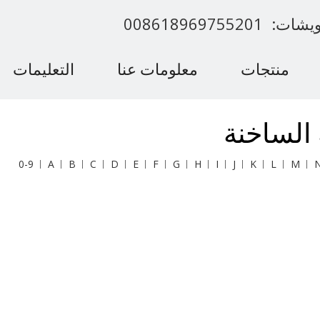
00861896975520
منتجات
معلومات عنا
التعليمات
اتصل بنا
الساخنة
0-9
A
B
C
D
E
F
G
H
I
J
K
L
M