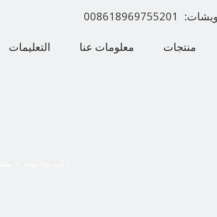
00861896975520
منتجات
معلومات عنا
التعليمات
اتصل بنا
أنت هنا:
بيت
»
منت