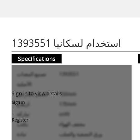
استخدام لسكانيا 1393551
Specifications
1393551
تصنيع المعدات
الأصلية:
Sign in to view details
150mm
القطر الخارجي:
Sign in
170mm
ارتفاع:
|
onfil
ماركة:
Register
مجفف الهواء
يكتب:
ورق التصفية والصلب
مادة: