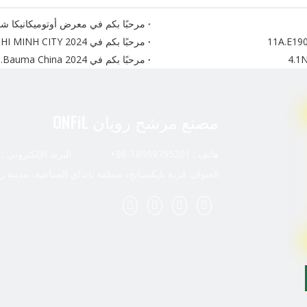
مرحبًا بكم في معرض أوتوميكانيكا شنغهاي 2024. رقم جناحنا 
مرحبًا بكم في Automechanika HO CHI MINH CITY 2024. رقم جناحنا هو AH18
مرحبًا بكم في Bauma China 2024. رقم جناحنا هو E8.828
مصنع مرشح رويان ONFiL
هاتف : 18969755201-86+ البريد الإلكتروني :
العنوان: قرية بايكسيانج، منطقة بانداي الصناعية، مدينة ر