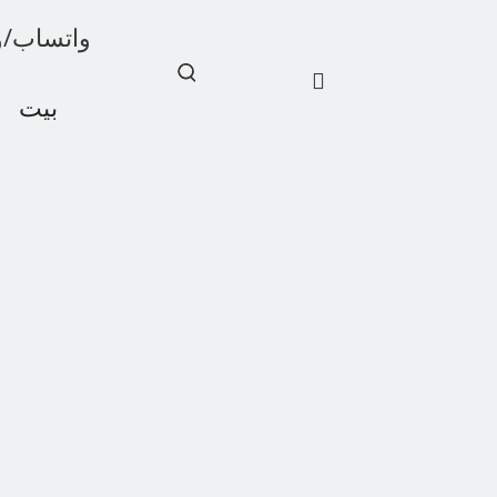
واتساب/ويشات: 1
بيت
أخبار