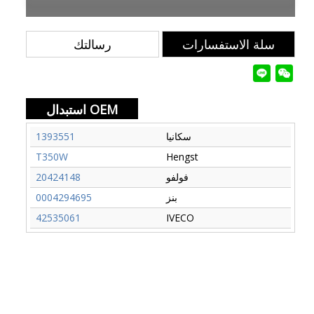
سلة الاستفسارات
رسالتك
استبدال OEM
سكانيا
1393551
T350W
Hengst
فولفو
20424148
بنز
0004294695
42535061
IVECO