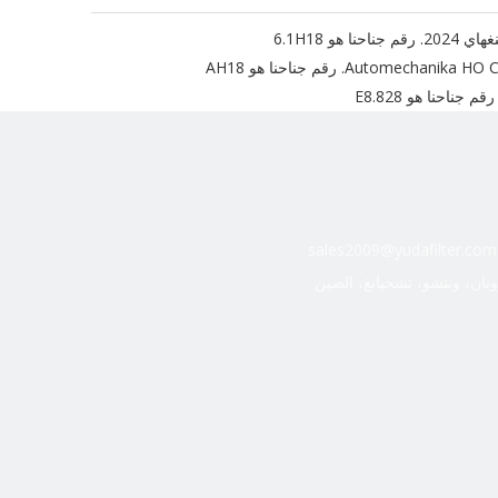
هو 6.1H18
sales2009@yudafilter.com
ويان، ونتشو، تشجيانغ، الصين