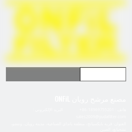
استخدم FleetGuard FS1212
استخدم FleetGuard FS1251
مصنع مرشح رويان ONFiL
هاتف : 18969755201-86+ البريد الإلكتروني :
sales2009@yudafilter.com
العنوان: قرية بايكسيانج، منطقة بانداي الصناعية، مدينة رويان، ونتشو،
تشجيانغ، الصين