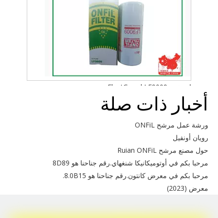
استخدم FleetGuard LF9009
أخبار ذات صلة
ورشة عمل مرشح ONFiL
رويان أونفيل
حول مصنع مرشح Ruian ONFiL
مرحبا بكم في أوتوميكانيكا شنغهاي.رقم جناحنا هو 8D89
مرحبا بكم في معرض كانتون.رقم جناحنا هو 8.0B15.
معرض (2023)