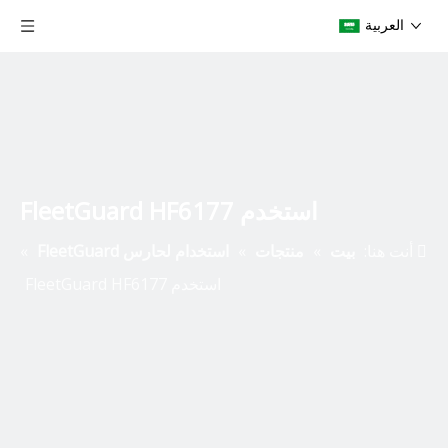
العربية
استخدم FleetGuard HF6177
أنت هنا:
بيت
»
منتجات
»
استخدام لحارس FleetGuard
»
استخدم FleetGuard HF6177