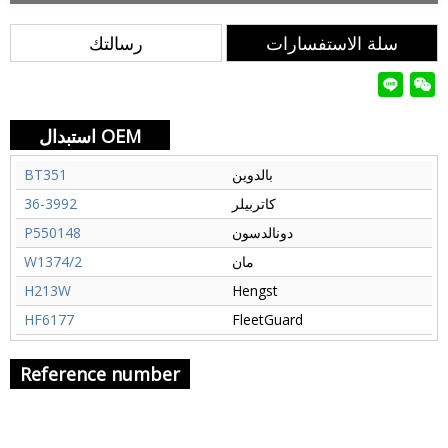
سلة الاستفسارات
رسالتك
استبدال OEM
بالدوين
BT351
كاتربيلر
36-3992
دونالدسون
P550148
مان
W1374/2
H213W
Hengst
HF6177
FleetGuard
Reference number