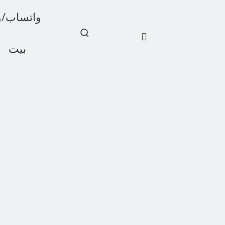
واتساب/ويشات: 1
بيت
أخبار