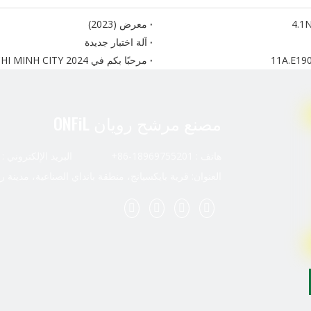
معرض (2023)
آلة اختبار جديدة
مرحبًا بكم في Automechanika HO CHI MINH CITY 2024. رقم جناحنا هو AH18
مصنع مرشح رويان ONFiL
هاتف : 18969755201-86+ البريد الإلكتروني :
العنوان: قرية بايكسيانج، منطقة بانداي الصناعية، مدينة ر