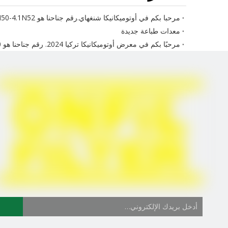
مرحبا بكم في أوتوميكانيكا شنغهاي.رقم جناحنا هو 4.1N50-4.1N52
معدات طباعة جديدة
مرحبًا بكم في معرض أوتوميكانيكا تركيا 2024. رقم جناحنا هو 11A.E190