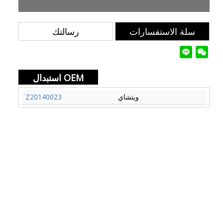
سلة الاستفسارات
رسالتك
استبدال OEM
ويتشاي
Z20140023