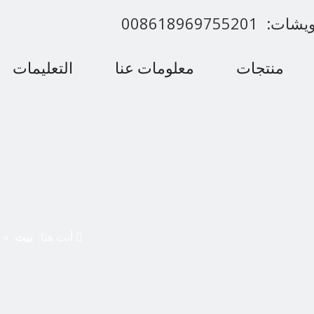
00861896975520
منتجات
معلومات عنا
التعليمات
اتصل بنا
أنت هنا:
بيت
»