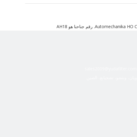
sales2009@yudafilter.com
ويان، ونتشو، تشجيانغ، الصين