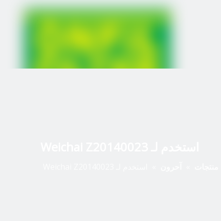
استخدم لـ Weichai Z20140023
منتجات
»
آحرون
»
استخدم لـ Weichai Z20140023