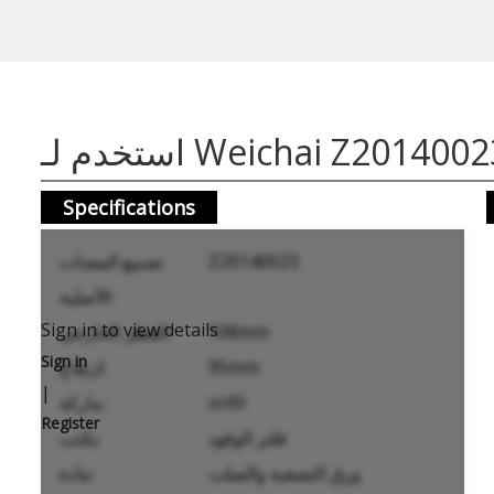
تخدم لـ Weichai Z20140023
Specifications
Z20140023
تصنيع المعدات
الأصلية:
Sign in to view details
108mm
القطر الخارجي:
Sign in
95mm
ارتفاع:
|
onfil
ماركة:
Register
فلتر الوقود
يكتب:
ورق التصفية والصلب
مادة: