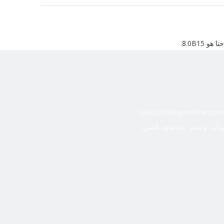
8.0B15.
و 4.1N50-4.1N52
sales2009@yudafilter.com
ويان، ونتشو، تشجيانغ، الصين