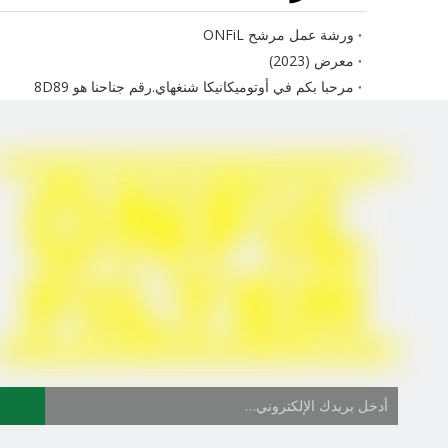
ورشة عمل مرشح ONFiL
معرض (2023)
مرحبا بكم في أوتوميكانيكا شنغهاي.رقم جناحنا هو 8D89
آلة اختبار جديدة