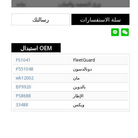
ورق التصفية والصلب
مادة:
سلة الاستفسارات
رسالتك
استبدال OEM
FS1041
FleetGuard
دونالدسون
P551048
مان
wk12002
بالدوين
BF9920
الإطار
PS8688
ويكس
33488