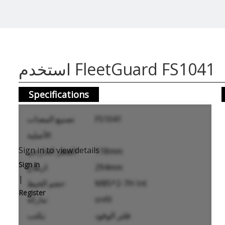
استخدم FleetGuard FS1041
Specifications
FS1041
تصنيع المعدات
الأصلية:
Sign in to view details
118mm
القطر الخارجي:
Sign in
294mm
ارتفاع:
|
M85*2-7H Int
حجم الخيط:
Register
onfil
ماركة:
فلتر الوقود
يكتب: