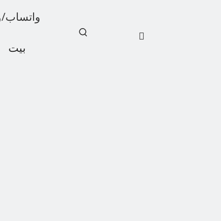
واتساب/ويشات: 1
بيت
أخبار