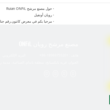
حول مصنع مرشح Ruian ONFiL
رويان أونفيل
مرحبا بكم في معرض كانتون.رقم جناحنا هو 
مرحبا بكم في أوتوميكانيكا شنغهاي.رقم جناحنا ه
معدات طباعة جديدة
مصنع مرشح رويان ONFiL
هاتف : 18969755201-86+ البريد الإلكتروني :
العنوان: قرية بايكسيانج، منطقة بانداي الصناعية، مدينة ر