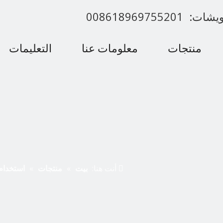
00861896975520
منتجات
معلومات عنا
التعليمات
اتصل بنا
أنت هنا:
بيت
»
منتجات
»
استخدام لحا