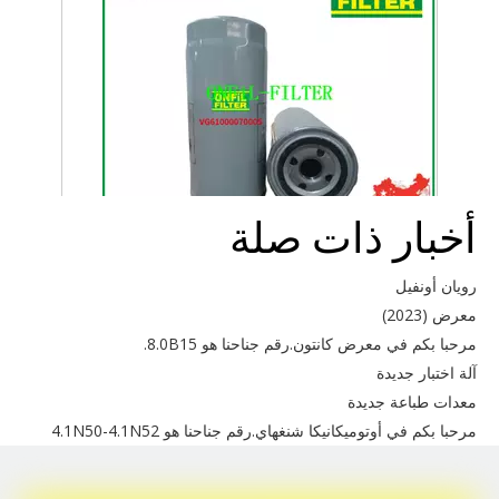
أخبار ذات صلة
Howo VG61000070005
رويان أونفيل
معرض (2023)
مرحبا بكم في معرض كانتون.رقم جناحنا هو 8.0B15.
آلة اختبار جديدة
معدات طباعة جديدة
مرحبا بكم في أوتوميكانيكا شنغهاي.رقم جناحنا هو 4.1N50-4.1N52