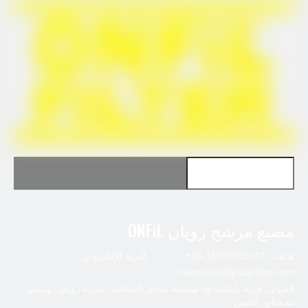
استخدم FleetGuard LF17579
مصنع مرشح رويان ONFiL
استخدم FleetGuard FF5782
هاتف : 18969755201-86+ البريد الإلكتروني :
sales2009@yudafilter.com
العنوان: قرية بايكسيانج، منطقة بانداي الصناعية، مدينة رويان، ونتشو،
تشجيانغ، الصين