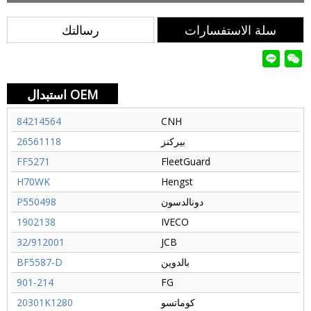
سلة الاستفسارات
رسالتك
استبدال OEM
84214564
CNH
بيركنز
26561118
FF5271
FleetGuard
H70WK
Hengst
دونالدسون
P550498
1902138
IVECO
32/912001
JCB
بالدوين
BF5587-D
901-214
FG
كوماتسو
20301K1280