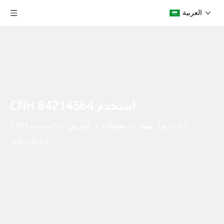
العربية
استخدم CNH 84214564
أنت هنا:
بيت
»
منتجات
»
آحرون
»
استخدم CNH
84214564