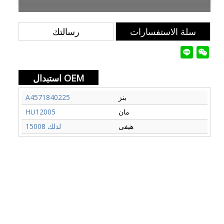
سلة الاستفسارات
رسالتك
استبدال OEM
بنز
A4571840225
مان
HU12005
هيفى
لذلك 15008