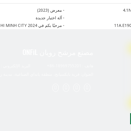
معرض (2023)
آلة اختبار جديدة
مرحبًا بكم في Automechanika HO CHI MINH CITY 2024. رقم جناحنا هو AH18
مصنع مرشح رويان ONFiL
هاتف : 18969755201-86+ البريد الإلكتروني :
العنوان: قرية بايكسيانج، منطقة بانداي الصناعية، مدينة ر