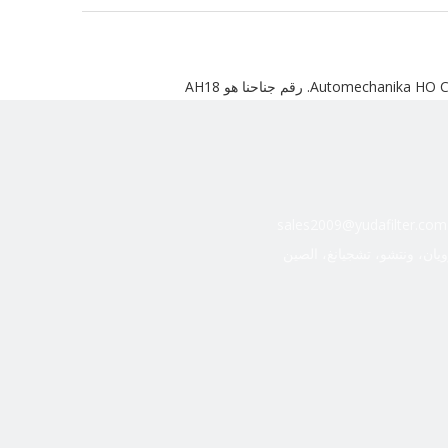
sales2009@yudafilter.com
ويان، ونتشو، تشجيانغ، الصين