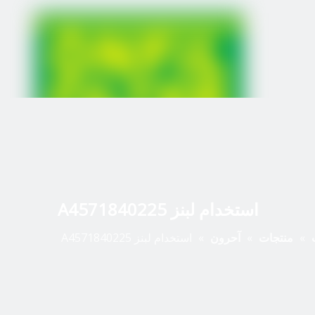
استخدام لبنز A4571840225
»
منتجات
»
آحرون
»
استخدام لبنز A4571840225