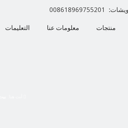
00861896975520
منتجات
معلومات عنا
التعليمات
اتصل بنا
أنت هنا:
بيت