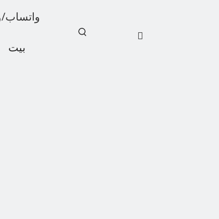
واتساب/ويشات: 1
بيت
أخبار