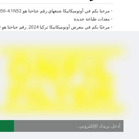
مرحبا بكم في أوتوميكانيكا شنغهاي.رقم جناحنا هو 4.1N50-4.1N52
معدات طباعة جديدة
مرحبًا بكم في معرض أوتوميكانيكا تركيا 2024. رقم جناحنا هو 11A.E190