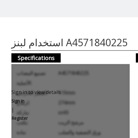
استخدام لبنز A4571840225
Specifications
A4571840225
تصنيع المعدات
الأصلية:
Sign in to view details
119mm
القطر الخارجي:
Sign in
274mm
ارتفاع:
|
onfil
ماركة:
Register
مرشح الزيت
يكتب:
ورق التصفية والصلب
مادة: