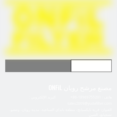
استخدام لـ Wabco 4329012282
مصنع مرشح رويان ONFiL
هاتف : 18969755201-86+ البريد الإلكتروني :
sales2009@yudafilter.com
العنوان: قرية بايكسيانج، منطقة بانداي الصناعية، مدينة رويان، ونتشو،
تشجيانغ، الصين