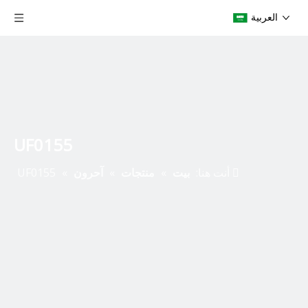
العربية
UF0155
أنت هنا:
بيت
»
منتجات
»
آحرون
»
UF0155