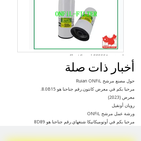
استخدم FleetGuard FF5551
أخبار ذات صلة
حول مصنع مرشح Ruian ONFiL
مرحبا بكم في معرض كانتون.رقم جناحنا هو 8.0B15.
معرض (2023)
رويان أونفيل
ورشة عمل مرشح ONFiL
مرحبا بكم في أوتوميكانيكا شنغهاي.رقم جناحنا هو 8D89
FHJ01400