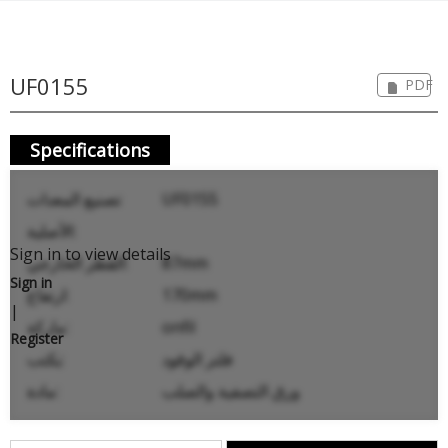
UF0155
PDF
Specifications
UF0155
تصنيع المعدات
الأصلية:
Sign in to view details
87mm
القطر الخارجي:
Sign in
170mm
ارتفاع:
|
onfil
ماركة:
Register
فلتر الوقود
يكتب:
ورق التصفية والصلب
مادة: