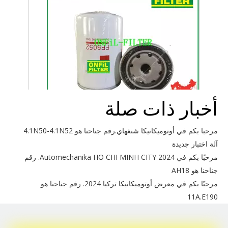
أخبار ذات صلة
استخدم FleetGuard FF5052
مرحبا بكم في أوتوميكانيكا شنغهاي.رقم جناحنا هو 4.1N50-4.1N52
آلة اختبار جديدة
مرحبًا بكم في Automechanika HO CHI MINH CITY 2024. رقم
جناحنا هو AH18
مرحبًا بكم في معرض أوتوميكانيكا تركيا 2024. رقم جناحنا هو
11A.E190
مرحبًا بكم في Bauma China 2024. رقم جناحنا هو E8.828
مرحبًا بكم في معرض أوتوميكانيكا شنغهاي 2024. رقم جناحنا هو