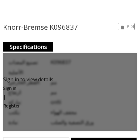
Knorr-Bremse K096837
PDF
Specifications
K096837
تصنيع المعدات
الأصلية:
Sign in to view details
مم
القطر الخارجي:
Sign in
مم
ارتفاع:
|
onfil
ماركة:
Register
مجفف الهواء
يكتب:
ورق التصفية والصلب
مادة: