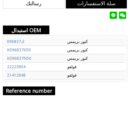
سلة الاستفسارات
رسالتك
استبدال OEM
كنور بريمس
ك096837
كنور بريمس
K096837K50
كنور بريمس
K096837N50
فولفو
22223804
فولفو
21412848
Reference number