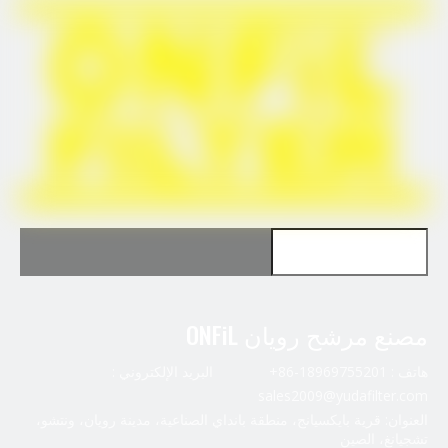
6.1H18
استخدم للرجل 81.12501-6101
مصنع مرشح رويان ONFiL
استخدم للرجل 81.12501-6101
هاتف : 18969755201-86+ البريد الإلكتروني :
sales2009@yudafilter.com
العنوان: قرية بايكسيانج، منطقة بانداي الصناعية، مدينة رويان، ونتشو،
تشجيانغ، الصين