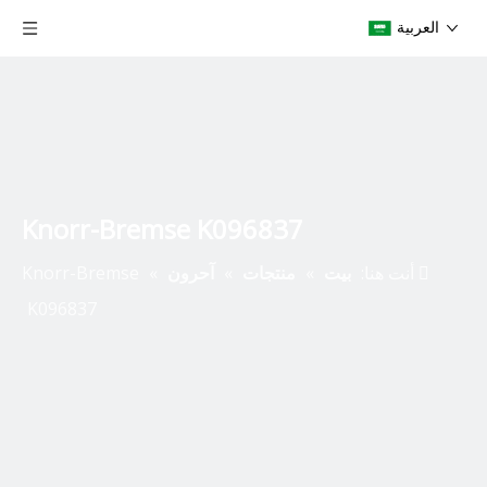
العربية
Knorr-Bremse K096837
أنت هنا:
بيت
»
منتجات
»
آحرون
»
Knorr-Bremse
K096837