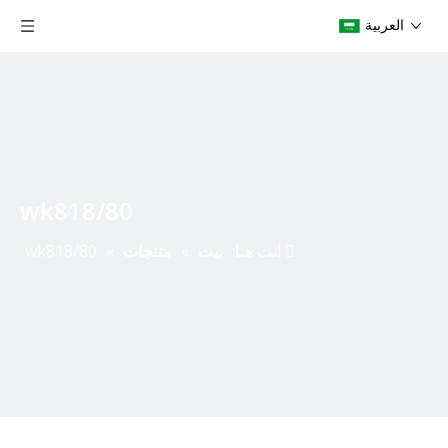
العربية
wk818/80
أنت هنا:
بيت
»
منتجات
»
wk818/80