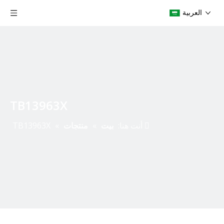
العربية
TB13963X
أنت هنا:
بيت
»
منتجات
»
TB13963X