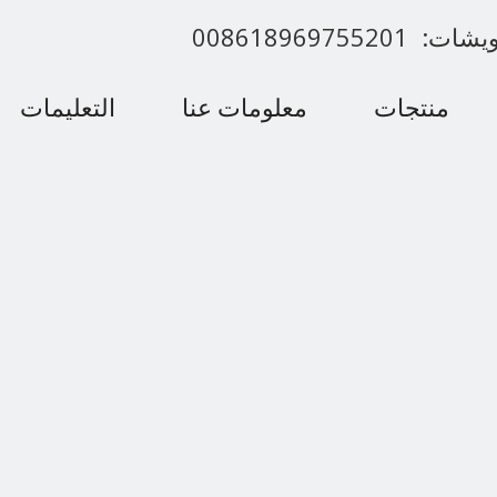
00861896975520
منتجات
معلومات عنا
التعليمات
اتصل بنا