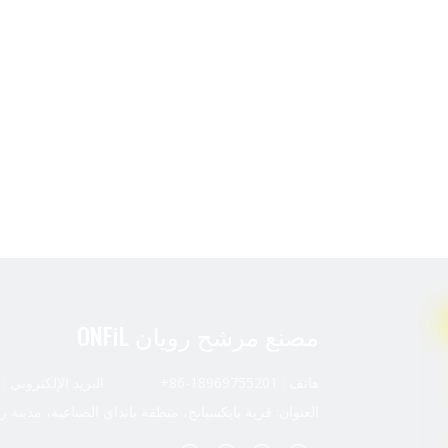
مصنع مرشح رويان ONFiL
هاتف : 18969755201-86+ البريد الإلكتروني :
العنوان: قرية بايكسيانج، منطقة بانداي الصناعية، مدينة ر