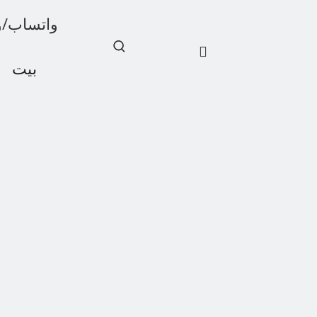
واتساب/ويشات: 1
بيت
أخبار