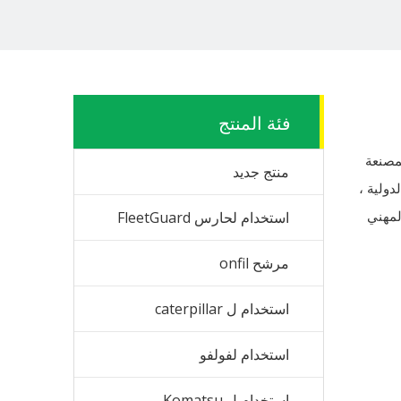
فئة المنتج
مصنعة
منتج جديد
ولية ،
لمهني
استخدام لحارس FleetGuard
مرشح onfil
استخدام ل caterpillar
استخدام لفولفو
استخدام ل Komatsu