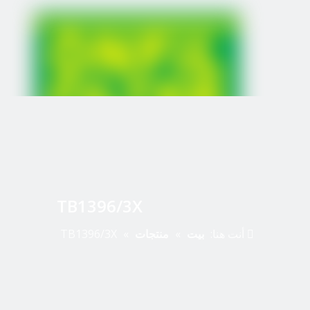
TB1396/3X
أنت هنا:
بيت
»
منتجات
»
TB1396/3X