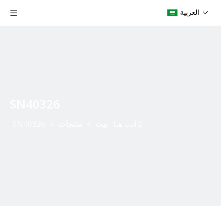
العربية
SN40326
أنت هنا:
بيت
»
منتجات
»
SN40326