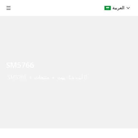
العربية
SM5766
أنت هنا:
بيت
»
منتجات
»
SM5766