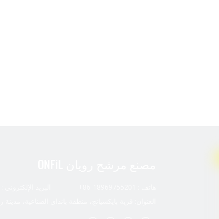
مصنع مرشح رويان ONFiL
هاتف : 18969755201-86+ البريد الإلكتروني :
العنوان: قرية بايكسيانج، منطقة بانداي الصناعية، مدينة ر