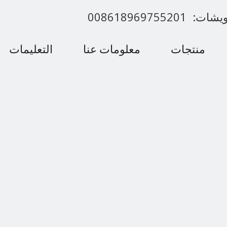
00861896975520
منتجات
معلومات عنا
التعليمات
اتصل بنا