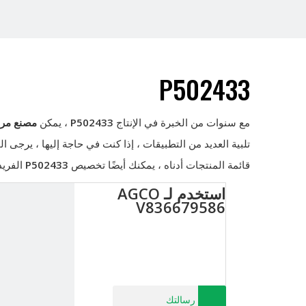
P502433
مع سنوات من الخبرة في الإنتاج
P502433
، يمكن
مصنع مرشح 
تلبية العديد من التطبيقات ، إذا كنت في حاجة إليها ، يرج
قائمة المنتجات أدناه ، يمكنك أيضًا تخصيص
P502433
الفريد
استخدم لـ AGCO
V836679586
رسالتك