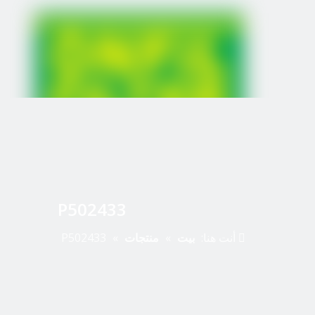
P502433
أنت هنا:
بيت
»
منتجات
»
P502433