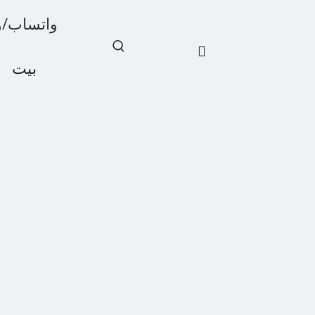
واتساب/ويشات: 1
بيت
أخبار