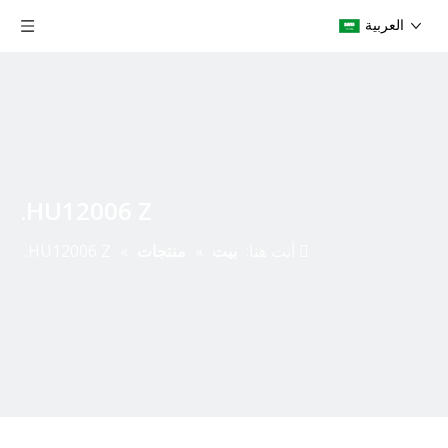
العربية
HU12006 Z.
أنت هنا:
بيت
»
منتجات
»
HU12006 Z.