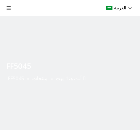
العربية
FF5045
أنت هنا:
بيت
»
منتجات
»
FF5045