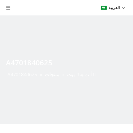
العربية
A4701840625
أنت هنا:
بيت
»
منتجات
»
A4701840625