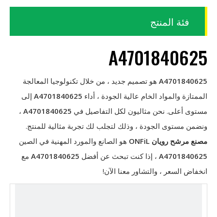
فئة المنتج
A4701840625
A4701840625
هو تصميم جديد ، من خلال تكنولوجيا المعالجة
الممتازة والمواد الخام عالية الجودة ، أداء
A4701840625
إلى
مستوى أعلى. نحن مثاليون لكل التفاصيل في
A4701840625
،
ونضمن مستوى الجودة ، وذلك لتجلب لك تجربة مثالية للمنتج.
مصنع مرشح رويان ONFiL
هو الصانع والمورد المهنية في الصين
A4701840625
، إذا كنت تبحث عن أفضل
A4701840625
مع
انخفاض السعر ، والتشاور معنا الآن!