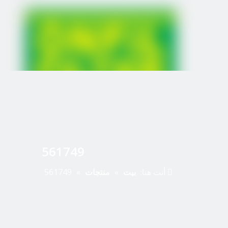
561749
أنت هنا:
بيت
»
منتجات
»
561749