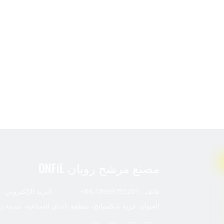
مصنع مرشح رويان ONFiL
هاتف : 18969755201-86+ البريد الإلكتروني :
العنوان: قرية بايكسيانج، منطقة بانداي الصناعية، مدينة ر