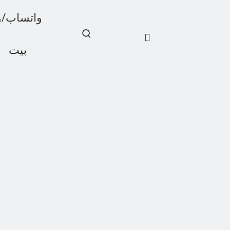
واتساب/ويشات: 1
بيت
أخبار