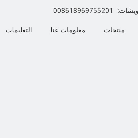
00861896975520
منتجات
معلومات عنا
التعليمات
اتصل بنا