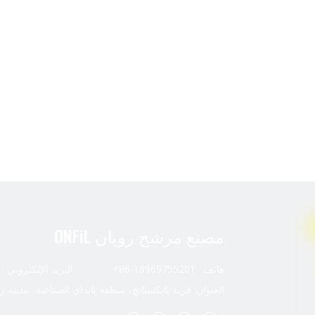
مصنع مرشح رويان ONFiL
هاتف : 18969755201-86+ البريد الإلكتروني :
العنوان: قرية بايكسيانج، منطقة بانداي الصناعية، مدينة ر