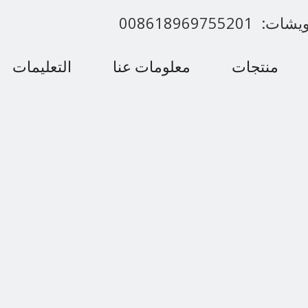
00861896975520
منتجات
معلومات عنا
التعليمات
اتصل بنا