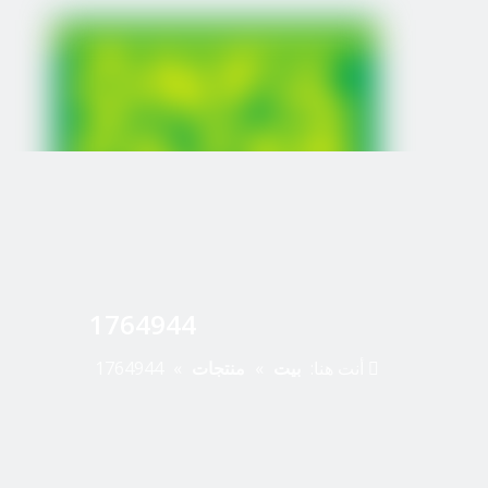
1764944
أنت هنا:
بيت
»
منتجات
»
1764944