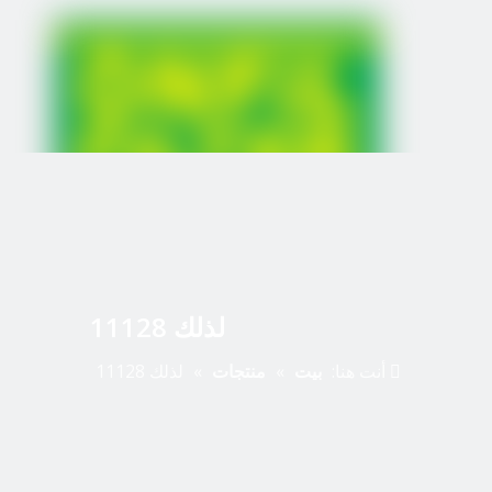
لذلك 11128
أنت هنا:
بيت
»
منتجات
»
لذلك 11128