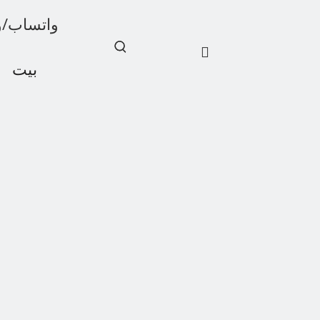
واتساب/ويشات: 1
بيت
أخبار