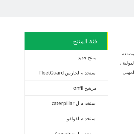
فئة المنتج
مصنعة
منتج جديد
ولية ،
لمهني
استخدام لحارس FleetGuard
مرشح onfil
استخدام ل caterpillar
استخدام لفولفو
استخدام ل Komatsu