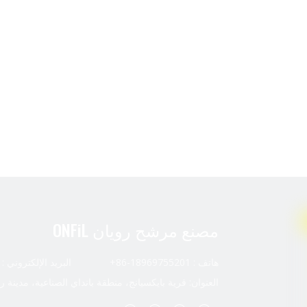
مصنع مرشح رويان ONFiL
هاتف : 18969755201-86+ البريد الإلكتروني :
العنوان: قرية بايكسيانج، منطقة بانداي الصناعية، مدينة ر