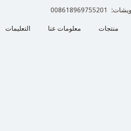
00861896975520
منتجات
معلومات عنا
التعليمات
اتصل بنا